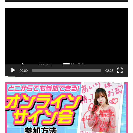
動
画
プ
レ
ー
ヤ
ー
00:00
02:26