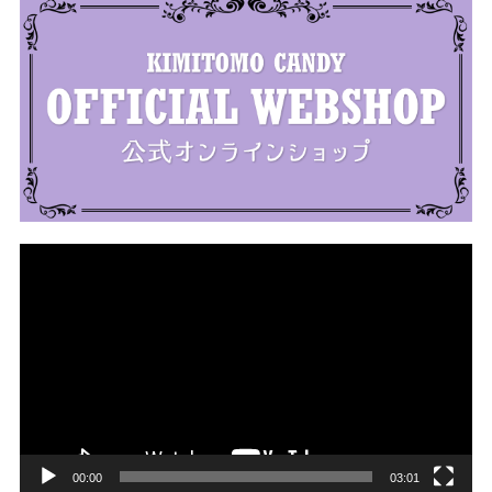
動
画
プ
レ
ー
ヤ
ー
00:00
03:01