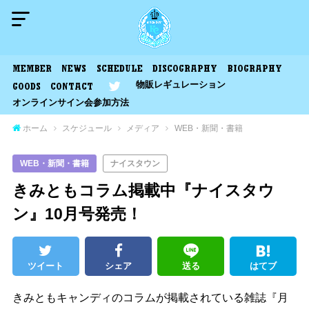
MEMBER
NEWS
SCHEDULE
DISCOGRAPHY
BIOGRAPHY
物販レギュレーション
GOODS
CONTACT
オンラインサイン会参加方法
ホーム
スケジュール
メディア
WEB・新聞・書籍
WEB・新聞・書籍
ナイスタウン
きみともコラム掲載中『ナイスタウ
ン』10月号発売！
ツイート
シェア
送る
はてブ
きみともキャンディのコラムが掲載されている雑誌『月