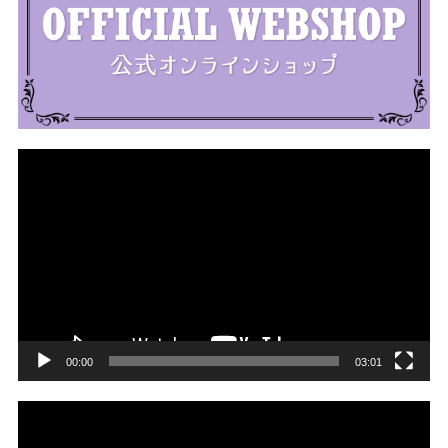
動
画
プ
レ
ー
ヤ
ー
00:00
03:01
動
画