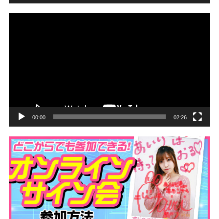
動
画
プ
レ
ー
ヤ
ー
00:00
02:26