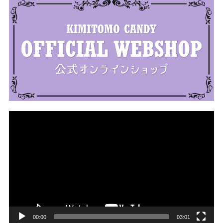
動
画
プ
レ
ー
ヤ
ー
00:00
03:01