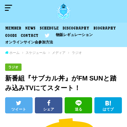
MEMBER
NEWS
SCHEDULE
DISCOGRAPHY
BIOGRAPHY
物販レギュレーション
GOODS
CONTACT
オンラインサイン会参加方法
ホーム
スケジュール
メディア
ラジオ
ラジオ
新番組『サブカル丼』がFM SUNと踏
み込みTVにてスタート！
ツイート
シェア
送る
はてブ