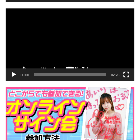
動
画
プ
レ
ー
ヤ
ー
00:00
02:26