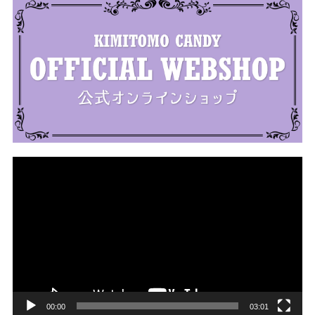
動
画
プ
レ
ー
ヤ
ー
00:00
03:01