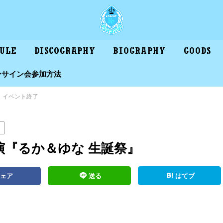
DULE
DISCOGRAPHY
BIOGRAPHY
GOODS
ンサイン会参加方法
イベント終了
演『るか＆ゆな 生誕祭』
シェア
送る
はてブ