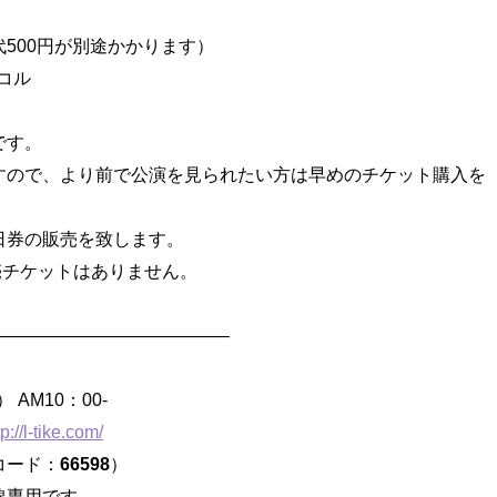
500円が別途かかります）
デコル
です。
すので、より前で公演を見られたい方は早めのチケット購入を
日券の販売を致します。
売チケットはありません。
—————————————–
AM10：00-
tp://l-tike.com/
Ｌコード：
66598
）
線専用です。