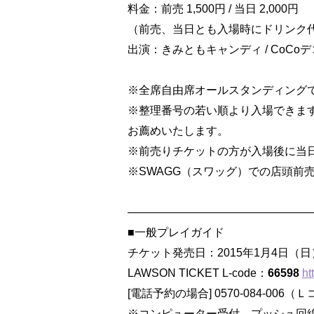
料金：前売 1,500円 / 当日 2,000円
（前売、当日とも入場時にドリンク代
出演：きみともキャンディ / CoCo
※全席自由席オールスタンディング
※整理番号の若い順より入場できま
お薦めいたします。
※前売りチケットの方が入場後に当
※SWAGG（スワッグ）での店頭前
————————————————
■一般プレイガイド
チケット発売日：2015年1月4日（日） 
LAWSON TICKET L-code：
66598
ht
[電話予約の場合] 0570-084-006（
※コンピューター受付、プッシュ回