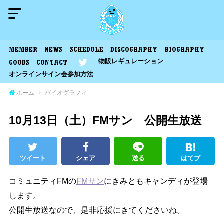
MEMBER
NEWS
SCHEDULE
DISCOGRAPHY
BIOGRAPHY
物販レギュレーション
GOODS
CONTACT
オンラインサイン会参加方法
ホーム
バイオグラフィ
10月13日（土）FMサン 公開生放送
ツイート
シェア
送る
はてブ
コミュニティFMの
FMサン
にきみともキャンディが登場
します。
公開生放送なので、是非応援にきてくださいね。