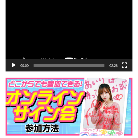
動
画
プ
レ
ー
ヤ
ー
00:00
02:26