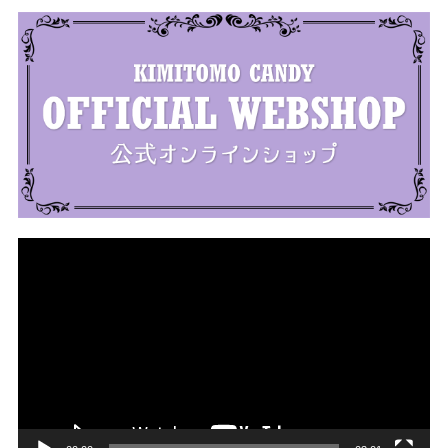
動
画
プ
レ
ー
ヤ
ー