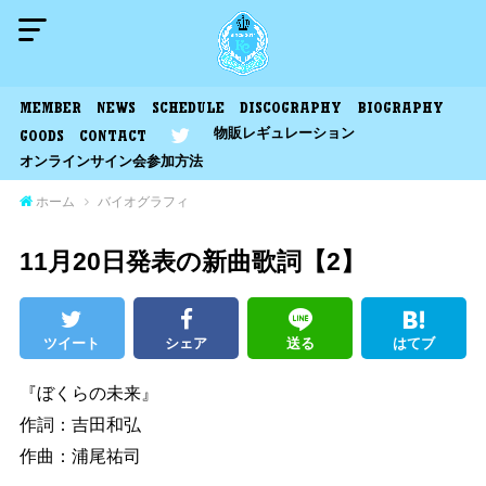
MEMBER
NEWS
SCHEDULE
DISCOGRAPHY
BIOGRAPHY
物販レギュレーション
GOODS
CONTACT
オンラインサイン会参加方法
ホーム
バイオグラフィ
11月20日発表の新曲歌詞【2】
ツイート
シェア
送る
はてブ
『ぼくらの未来』
作詞：吉田和弘
作曲：浦尾祐司