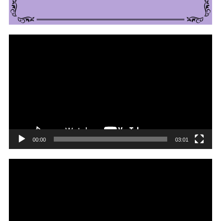
動
画
プ
レ
ー
ヤ
ー
00:00
03:01
動
画
プ
レ
ー