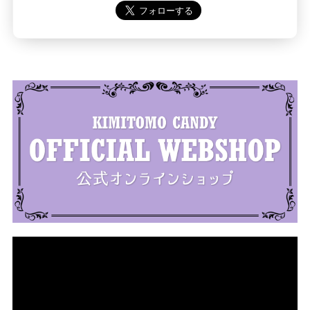
動
画
プ
レ