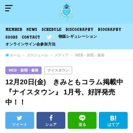
MEMBER
NEWS
SCHEDULE
DISCOGRAPHY
BIOGRAPHY
物販レギュレーション
GOODS
CONTACT
オンラインサイン会参加方法
ホーム
スケジュール
メディア
WEB・新聞・書籍
WEB・新聞・書籍
ナイスタウン
12月20日(金) きみともコラム掲載中
『ナイスタウン』 1月号、好評発売
中！！
ツイート
シェア
送る
はてブ