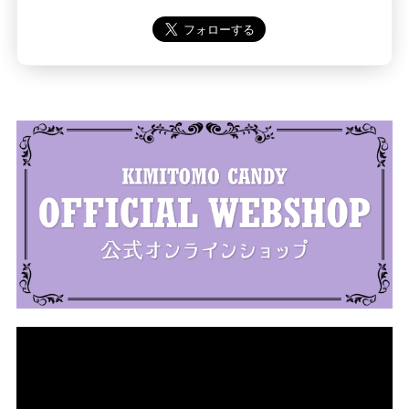
動
画
プ