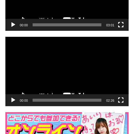
ヤ
ー
00:00
03:01
動
画
プ
レ
ー
ヤ
ー
00:00
02:26