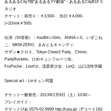
あるあるCity7階“あるあるYY劇場”・あるあるCityB1Fス
タジオ
チケット：前売り：￥3,500- 当日:￥4,000-
(+1Drink￥500)
出演（50音順）：AsoBit☆Girls、ANNA☆S、いずこね
こ、MKM-ZERO、きみともキャンディ、
サザン★クロス、Tokyo Cheer2 Party、Chimo、
PartyRockets、ひめキュンフルーツ缶、
FruPoche、Lovit’s!、流星群少女、LinQ、山口活性学園
Special act：Linキュン同盟
チケット一般発売：2013年2月9日（土）10:00～
プレイガイド：
チケットぴあ 0570-02-9999 http://t.pia.jp/（Pコード192-