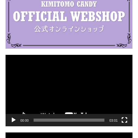
動
画
プ
レ
ー
ヤ
ー
00:00
03:01
動