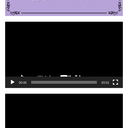
動
画
プ
レ
ー
ヤ
ー
00:00
03:01
動
画
プ
レ
ー