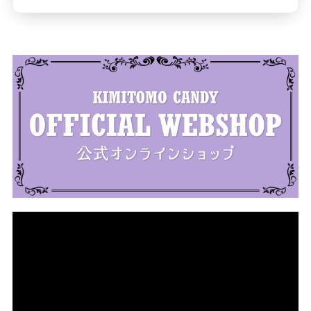
動
画
プ
レ
ー
ヤ