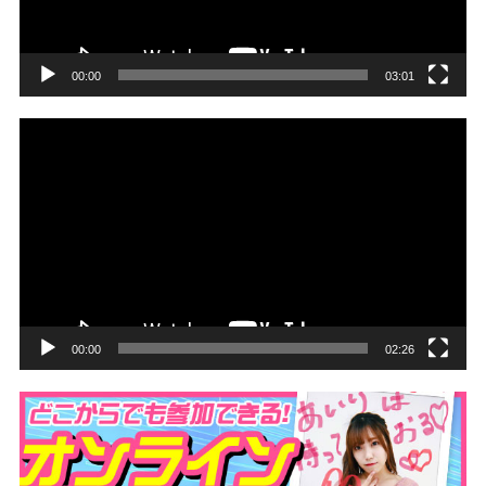
ー
00:00
03:01
動
画
プ
レ
ー
ヤ
ー
00:00
02:26