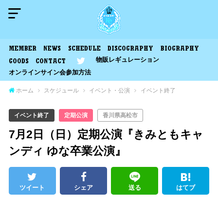
MEMBER
NEWS
SCHEDULE
DISCOGRAPHY
BIOGRAPHY
物販レギュレーション
GOODS
CONTACT
オンラインサイン会参加方法
ホーム
スケジュール
イベント・公演
イベント終了
イベント終了
定期公演
香川県高松市
7月2日（日）定期公演『きみともキャ
ンディ ゆな卒業公演』
ツイート
シェア
送る
はてブ