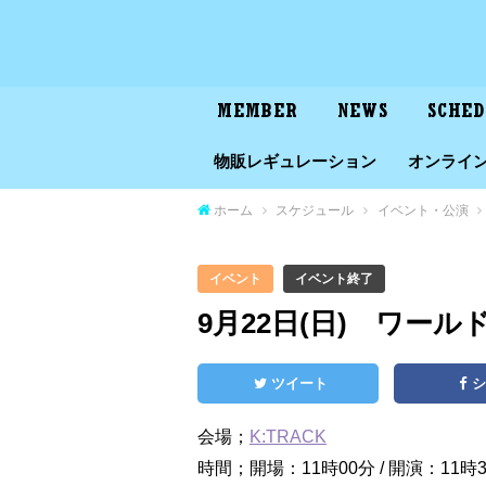
MEMBER
NEWS
SCHE
物販レギュレーション
オンライ
ホーム
スケジュール
イベント・公演
イベント
イベント終了
9月22日(日) ワールド 
ツイート
会場；
K:TRACK
時間；開場：11時00分 / 開演：11時