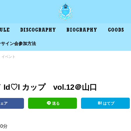
DULE
DISCOGRAPHY
BIOGRAPHY
GOODS
ンサイン会参加方法
イベント
Id♡l カップ vol.12＠山口
シェア
送る
はてブ
30分