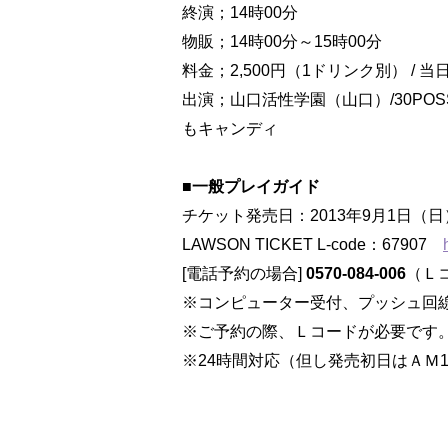
終演；14時00分
物販；14時00分～15時00分
料金；2,500円（1ドリンク別） / 当
出演；山口活性学園（山口）/30POSS
もキャンディ
■一般プレイガイド
チケット発売日：2013年9月1日（日
LAWSON TICKET L-code：67907
[電話予約の場合]
0570-084-006
（Ｌコ
※コンピューター受付、プッシュ回
※ご予約の際、Ｌコードが必要です
※24時間対応（但し発売初日はＡＭ10