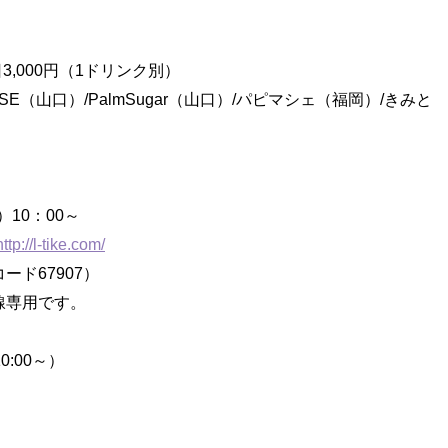
日3,000円（1ドリンク別）
E（山口）/PalmSugar（山口）/パピマシェ（福岡）/きみと
）10：00～
http://l-tike.com/
ード67907）
線専用です。
。
:00～）