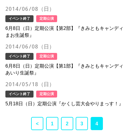
2014/06/08（日）
イベント終了
定期公演
6月8日（日）定期公演【第2部】『きみともキャンディ
まお生誕祭』
2014/06/08（日）
イベント終了
定期公演
6月8日（日）定期公演【第1部】『きみともキャンディ
あいり生誕祭』
2014/05/18（日）
イベント終了
定期公演
5月18日（日）定期公演『かくし芸大会やりまっす！』
<
1
2
3
4