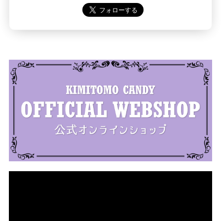
動
画
プ
レ