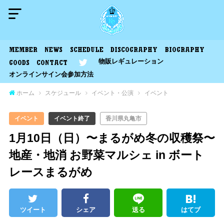
MEMBER
NEWS
SCHEDULE
DISCOGRAPHY
BIOGRAPHY
物販レギュレーション
GOODS
CONTACT
オンラインサイン会参加方法
ホーム
スケジュール
イベント・公演
イベント
イベント
イベント終了
香川県丸亀市
1月10日（日）〜まるがめ冬の収穫祭〜
地産・地消 お野菜マルシェ in ボート
レースまるがめ
ツイート
シェア
送る
はてブ