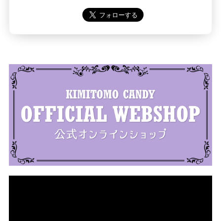
動
画
プ
レ