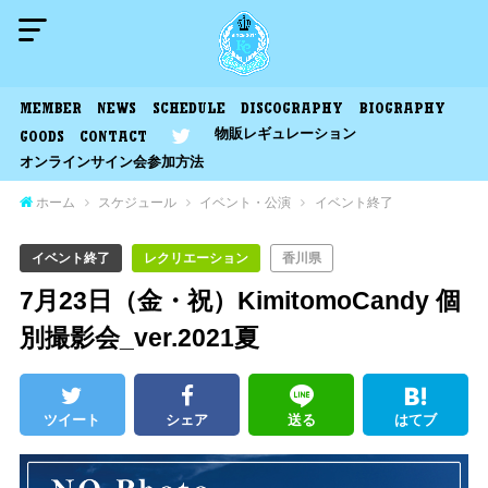
MEMBER
NEWS
SCHEDULE
DISCOGRAPHY
BIOGRAPHY
物販レギュレーション
GOODS
CONTACT
オンラインサイン会参加方法
ホーム
スケジュール
イベント・公演
イベント終了
イベント終了
レクリエーション
香川県
7月23日（金・祝）KimitomoCandy 個
別撮影会_ver.2021夏
ツイート
シェア
送る
はてブ