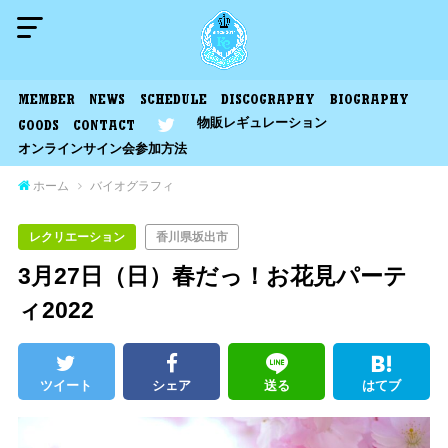
MEMBER
NEWS
SCHEDULE
DISCOGRAPHY
BIOGRAPHY
物販レギュレーション
GOODS
CONTACT
オンラインサイン会参加方法
ホーム
バイオグラフィ
レクリエーション
香川県坂出市
3月27日（日）春だっ！お花見パーテ
ィ2022
ツイート
シェア
送る
はてブ