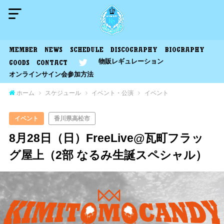
MEMBER
NEWS
SCHEDULE
DISCOGRAPHY
BIOGRAPHY
物販レギュレーション
GOODS
CONTACT
オンラインサイン会参加方法
ホーム
スケジュール
イベント・公演
イベント
イベント
香川県高松市
8月28日（日）FreeLive@瓦町フラッ
グ屋上（2部 なるみ生誕スペシャル）