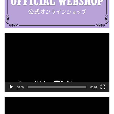
動
画
プ
レ
ー
ヤ
ー
00:00
03:01
動
画
プ